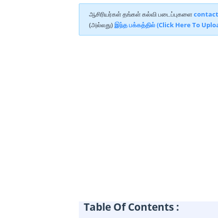
ஆசிரியர்கள் தங்கள் கல்வி படைப்புகளை
contac
(அல்லது)
இந்த பக்கத்தில் (Click Here To Uplo
Table Of Contents :