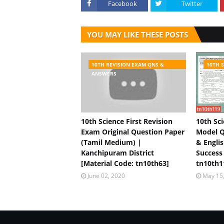
Facebook
Twitter
YOU MAY LIKE THESE POSTS
10TH REVISION EXAM QNS &
10TH 
ANSWERS
10th Science First Revision
10th Sc
Exam Original Question Paper
Model Q
(Tamil Medium) |
& Engli
Kanchipuram District
Success
[Material Code: tn10th63]
tn10th1
June 02, 2020
May 15