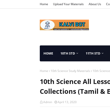
Home
Upload Your Materials
About Us
Co
HOME
10TH STD
11TH STD
Home
10th Science Study Materials
10th Science
10th Science All Les
Collections (Tamil &
Admin
April 13, 2020