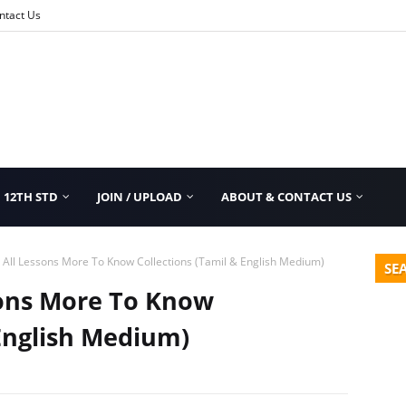
ntact Us
12TH STD
JOIN / UPLOAD
ABOUT & CONTACT US
 All Lessons More To Know Collections (Tamil & English Medium)
SE
sons More To Know
 English Medium)