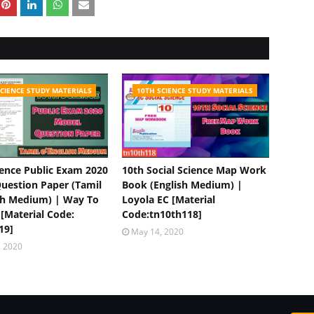
SCIENCE STUDY MATERIALS
10TH SCIENCE STUDY MATERIALS
ience Public Exam 2020
10th Social Science Map Work
uestion Paper (Tamil
Book (English Medium) |
sh Medium) | Way To
Loyola EC [Material
 [Material Code:
Code:tn10th118]
19]
May 14, 2020
, 2020