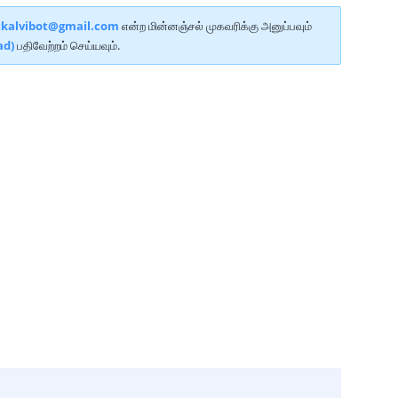
tkalvibot@gmail.com
என்ற மின்னஞ்சல் முகவரிக்கு அனுப்பவும்
ad)
பதிவேற்றம் செய்யவும்.