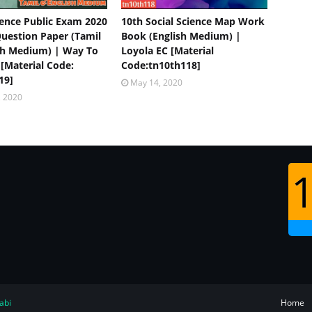
ience Public Exam 2020
10th Social Science Map Work
uestion Paper (Tamil
Book (English Medium) |
sh Medium) | Way To
Loyola EC [Material
 [Material Code:
Code:tn10th118]
19]
May 14, 2020
, 2020
1
abi
Home