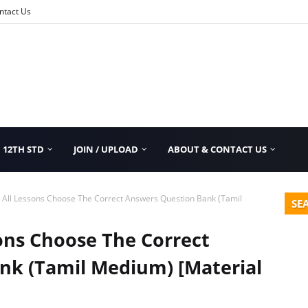
ntact Us
12TH STD
JOIN / UPLOAD
ABOUT & CONTACT US
 All Lessons Choose The Correct Answers Question Bank (Tamil
SE
sons Choose The Correct
nk (Tamil Medium) [Material