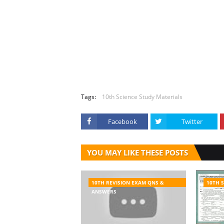
Tags:
10th Science Study Materials
Facebook
Twitter
YOU MAY LIKE THESE POSTS
10TH REVISION EXAM QNS &
10TH 
ANSWERS