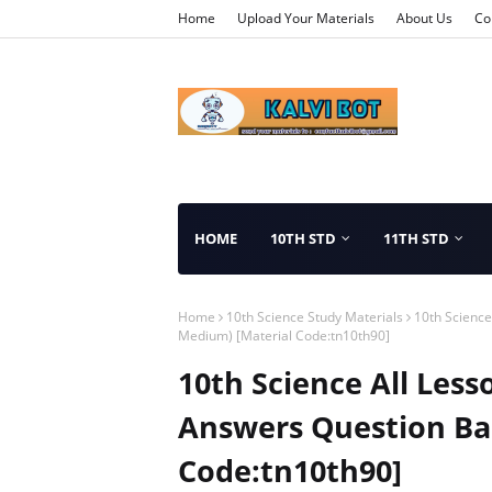
Home
Upload Your Materials
About Us
Co
HOME
10TH STD
11TH STD
Home
10th Science Study Materials
10th Science
Medium) [Material Code:tn10th90]
10th Science All Les
Answers Question Ba
Code:tn10th90]