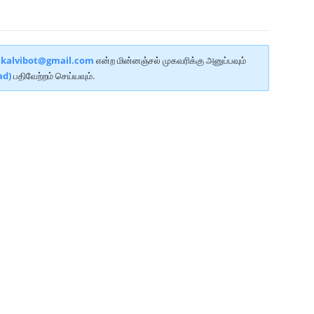
tkalvibot@gmail.com
என்ற மின்னஞ்சல் முகவரிக்கு அனுப்பவும்
ad)
பதிவேற்றம் செய்யவும்.